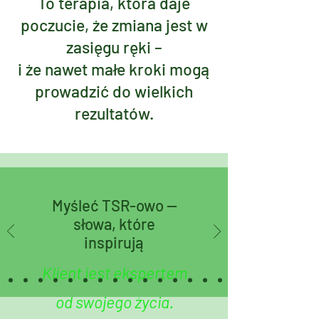
To terapia, która daje
poczucie, że zmiana jest w
zasięgu ręki –
i że nawet małe kroki mogą
prowadzić do wielkich
rezultatów.
Myśleć TSR-owo —
słowa, które
inspirują
Klient jest ekspertem
od swojego życia.