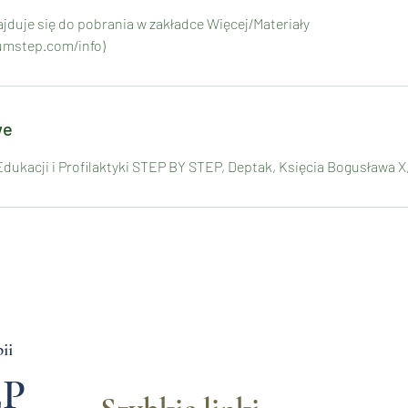
jduje się do pobrania w zakładce Więcej/Materiały
umstep.com/info)
we
ukacji i Profilaktyki STEP BY STEP, Deptak, Księcia Bogusława X,
ii
EP