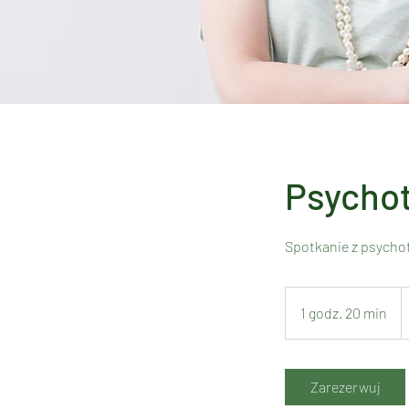
Psychot
Spotkanie z psych
O
3
1 godz. 20 min
1
z
p
g
o
d
Zarezerwuj
z