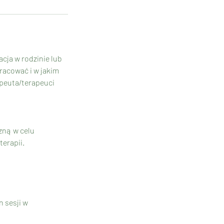
acja w rodzinie lub
pracować i w jakim
apeuta/terapeuci
zną w celu
terapii.
n sesji w