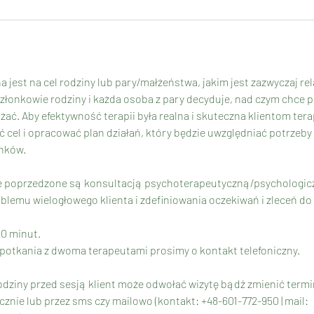
 jest na cel rodziny lub pary/małżeństwa, jakim jest zazwyczaj rel
 członkowie rodziny i każda osoba z pary decyduje, nad czym chce 
ać. Aby efektywność terapii była realna i skuteczna klientom ter
cel i opracować plan działań, który będzie uwzględniać potrzeby
nków.
e poprzedzone są konsultacją psychoterapeutyczną/psychologic
lemu wielogłowego klienta i zdefiniowania oczekiwań i zleceń do 
80 minut.
potkania z dwoma terapeutami prosimy o kontakt telefoniczny.
odziny przed sesją klient może odwołać wizytę bądź zmienić termi
cznie lub przez sms czy mailowo (kontakt: +48-601-772-950 | mail: