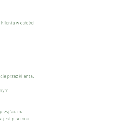
klienta w całości
ie przez klienta.
innym
przyjścia na
na jest pisemna