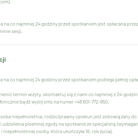
com).
a na co najmniej 24 godziny przed spotkaniem jest opłacana przez 
inie sesji.
cji
a na co najmniej 24 godziny przed spotkaniem podlega pełnej opłac
ienić termin wizyty, skontaktuj się z nami co najmniej z 24-godz
onicznie bądź wyślij sms na numer +48 601-772-950.
 osoba niepełnoletnia, rodzic/prawny opiekun jest zobowiązany do 
i udzielenia pisemnej zgody na spotkanie ze specjalistą (wymaga
 niepełnoletniej osoby, która ukończyła 16. rok życia).