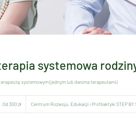
erapia systemowa rodzin
oterapeutą systemowym (jednym lub dwoma terapeutami)
d
00
Od 300 zł
Centrum Rozwoju, Edukacji i Profilaktyki STEP BY
łotych
olskich