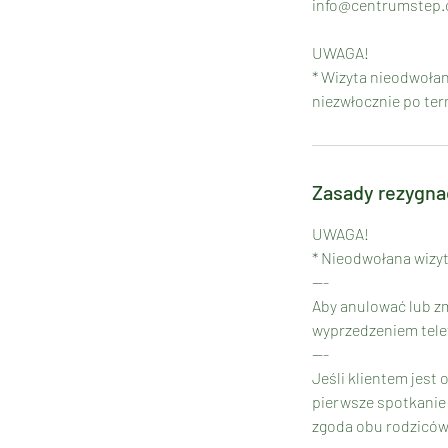
info@centrumstep.
UWAGA!
* Wizyta nieodwołan
niezwłocznie po term
Zasady rezygna
UWAGA!
* Nieodwołana wizyt
---
Aby anulować lub zm
wyprzedzeniem telef
---
Jeśli klientem jest
pierwsze spotkanie 
zgoda obu rodziców i