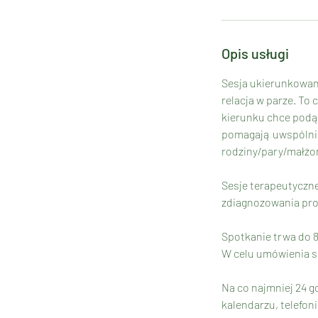
2
0
m
Opis usługi
i
n
Sesja ukierunkowana
relacja w parze. To
kierunku chce podąż
pomagają uwspólnić 
rodziny/pary/małżo
Sesje terapeutyczn
zdiagnozowania prob
Spotkanie trwa do 
W celu umówienia s
Na co najmniej 24 g
kalendarzu, telefoni