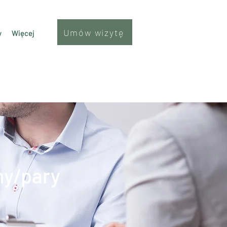
Umów wizytę
y
Więcej
ny/pary