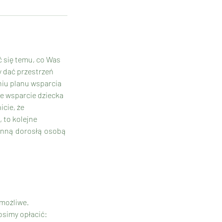
ć się temu, co Was
y dać przestrzeń
niu planu wsparcia
że wsparcie dziecka
icie, że
 to kolejne
 inną dorosłą osobą
 możliwe.
osimy opłacić: