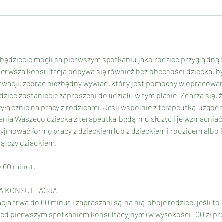
 będziecie mogli na pierwszym spotkaniu jako rodzice przyglądną
Pierwsza konsultacja odbywa się również bez obecności dziecka, b
rwacji, zebrać niezbędny wywiad, który jest pomocny w opracowa
dzice zostaniecie zaproszeni do udziału w tym planie. Zdarza się, 
łącznie na pracy z rodzicami. Jeśli wspólnie z terapeutką uzgodn
nia Waszego dziecka z terapeutką będą mu służyć i je wzmacniać,
yjmować formę pracy z dzieckiem lub z dzieckiem i rodzicem albo
ią czy dziadkiem.
 60 minut.
ZA KONSULTACJA!
cja trwa do 60 minut i zapraszani są na nią oboje rodzice, jeśli to
przed pierwszym spotkaniem konsultacyjnym) w wysokości 100 zł pr