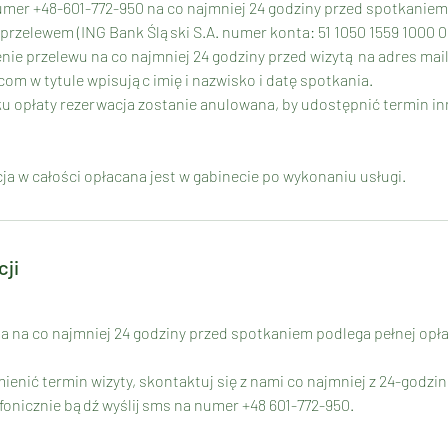
numer +48-601-772-950 na co najmniej 24 godziny przed spotkaniem
 przelewem (ING Bank Śląski S.A. numer konta: 51 1050 1559 1000 00
nie przelewu na co najmniej 24 godziny przed wizytą na adres mai
m w tytule wpisując imię i nazwisko i datę spotkania.
ku opłaty rezerwacja zostanie anulowana, by udostępnić termin 
cja w całości opłacana jest w gabinecie po wykonaniu usługi.
cji
a na co najmniej 24 godziny przed spotkaniem podlega pełnej opłac
ienić termin wizyty, skontaktuj się z nami co najmniej z 24-godz
onicznie bądź wyślij sms na numer +48 601-772-950.