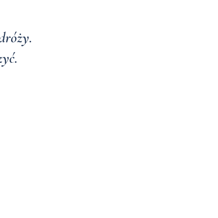
dróży.
zyć.