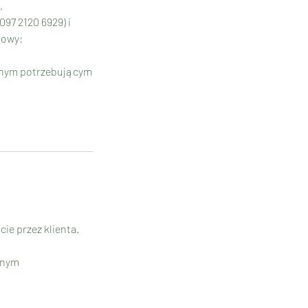
,
97 2120 6929) i
lowy:
innym potrzebującym
ie przez klienta.
innym