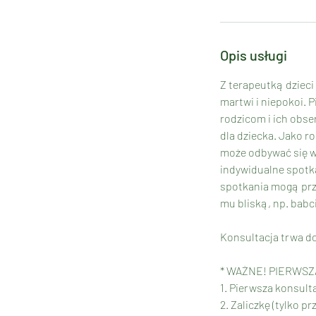
Opis usługi
Z terapeutką dzieci
martwi i niepokoi. 
rodzicom i ich obse
dla dziecka. Jako ro
może odbywać się wy
indywidualne spotka
spotkania mogą prz
mu bliską, np. babc
Konsultacja trwa do
* WAŻNE! PIERWS
1. Pierwsza konsulta
2. Zaliczkę (tylko 