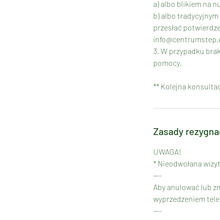
a) albo blikiem na 
b) albo tradycyjnym
przesłać potwierdze
info@centrumstep.co
3. W przypadku bra
pomocy.
** Kolejna konsulta
Zasady rezygna
UWAGA!
* Nieodwołana wizyt
---
Aby anulować lub zm
wyprzedzeniem telef
---