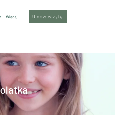
Umów wizytę
y
Więcej
olatka