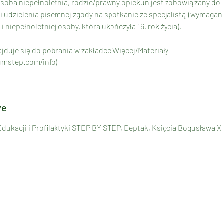
 osoba niepełnoletnia, rodzic/prawny opiekun jest zobowiązany do 
i udzielenia pisemnej zgody na spotkanie ze specjalistą (wymaga
 niepełnoletniej osoby, która ukończyła 16. rok życia).
jduje się do pobrania w zakładce Więcej/Materiały
umstep.com/info)
we
ukacji i Profilaktyki STEP BY STEP, Deptak, Księcia Bogusława X,