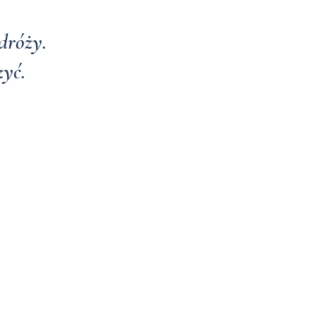
dróży.
zyć.