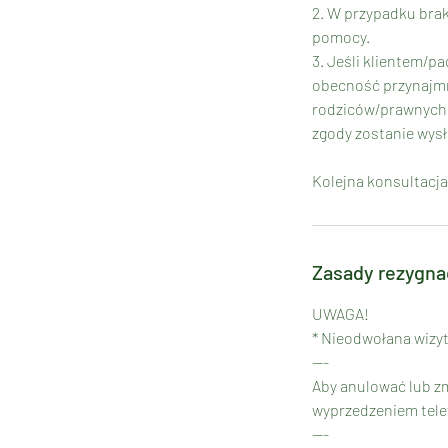
2. W przypadku bra
pomocy.
3. Jeśli klientem/p
obecność przynajmn
rodziców/prawnych o
zgody zostanie wysł
Kolejna konsultacja
Zasady rezygna
UWAGA!
* Nieodwołana wizyt
---
Aby anulować lub zm
wyprzedzeniem telef
---