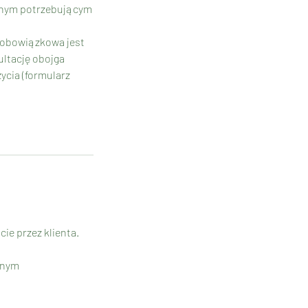
innym potrzebującym
i obowiązkowa jest
ltację obojga
ycia (formularz
ie przez klienta.
innym