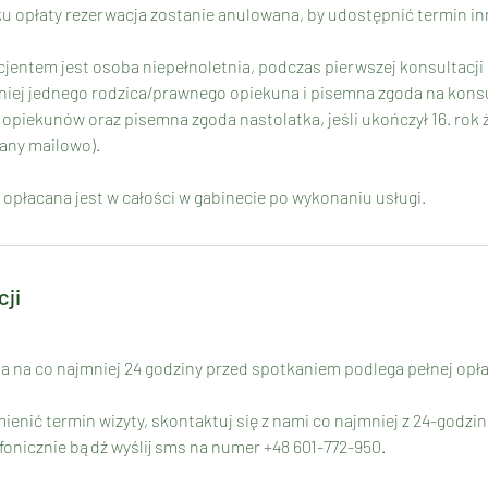
ku opłaty rezerwacja zostanie anulowana, by udostępnić termin 
acjentem jest osoba niepełnoletnia, podczas pierwszej konsultacj
iej jednego rodzica/prawnego opiekuna i pisemna zgoda na konsu
piekunów oraz pisemna zgoda nastolatka, jeśli ukończył 16. rok ż
any mailowo).
 opłacana jest w całości w gabinecie po wykonaniu usługi.
cji
a na co najmniej 24 godziny przed spotkaniem podlega pełnej opłac
ienić termin wizyty, skontaktuj się z nami co najmniej z 24-godz
onicznie bądź wyślij sms na numer +48 601-772-950.