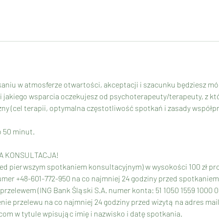
niu w atmosferze otwartości, akceptacji i szacunku będziesz mó
i jakiego wsparcia oczekujesz od psychoterapeuty/terapeuty, z k
ny (cel terapii, optymalna częstotliwość spotkań i zasady współpr
 50 minut.
ZA KONSULTACJA!
przed pierwszym spotkaniem konsultacyjnym) w wysokości 100 zł pr
numer +48-601-772-950 na co najmniej 24 godziny przed spotkaniem
 przelewem (ING Bank Śląski S.A. numer konta: 51 1050 1559 1000 00
nie przelewu na co najmniej 24 godziny przed wizytą na adres mai
m w tytule wpisując imię i nazwisko i datę spotkania.