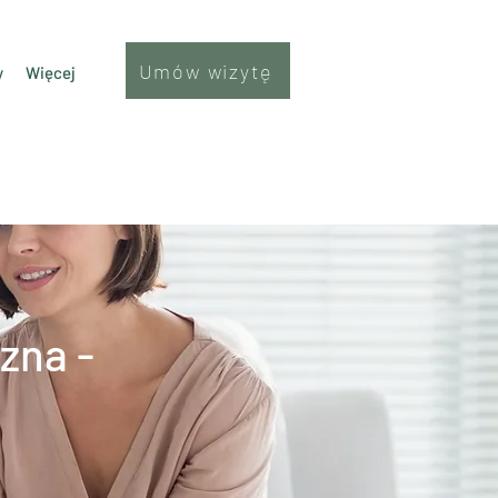
Umów wizytę
y
Więcej
zna -