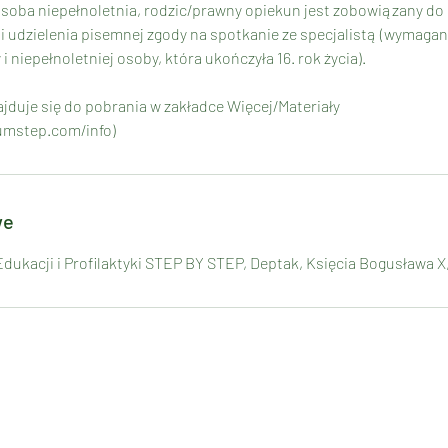
 osoba niepełnoletnia, rodzic/prawny opiekun jest zobowiązany do 
i udzielenia pisemnej zgody na spotkanie ze specjalistą (wymaga
 niepełnoletniej osoby, która ukończyła 16. rok życia).
jduje się do pobrania w zakładce Więcej/Materiały
umstep.com/info)
we
ukacji i Profilaktyki STEP BY STEP, Deptak, Księcia Bogusława X,