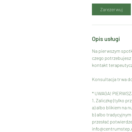
i
Zarezerwuj
n
Opis usługi
Na pierwszym spotka
czego potrzebujesz 
kontakt terapeutycz
Konsultacja trwa do
* UWAGA! PIERWS
1. Zaliczkę (tylko 
a) albo blikiem na 
b) albo tradycyjnym
przesłać potwierdze
info@centrumstep.co