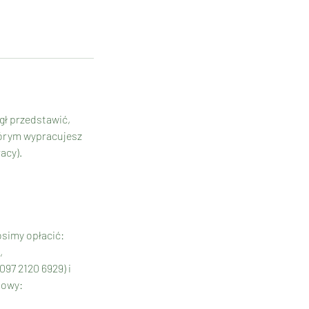
gł przedstawić,
tórym wypracujesz
acy).
osimy opłacić:
,
97 2120 6929) i
lowy: