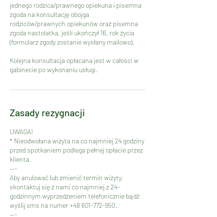
jednego rodzica/prawnego opiekuna i pisemna
zgoda na konsultację obojga
rodziców/prawnych opiekunów oraz pisemna
zgoda nastolatka, jeśli ukończył 16. rok życia
(formularz zgody zostanie wysłany mailowo).
Kolejna konsultacja opłacana jest w całości w
gabinecie po wykonaniu usługi.
Zasady rezygnacji
UWAGA!
* Nieodwołana wizyta na co najmniej 24 godziny
przed spotkaniem podlega pełnej opłacie przez
klienta.
---
Aby anulować lub zmienić termin wizyty,
skontaktuj się z nami co najmniej z 24-
godzinnym wyprzedzeniem telefonicznie bądź
wyślij sms na numer +48 601-772-950.
---