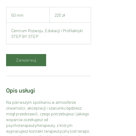
220
złotych
50 min
5
220 zł
polskich
0
m
Centrum Rozwoju, Edukacji i Profilaktyki
i
STEP BY STEP
n
Zarezerwuj
Opis usługi
Na pierwszym spotkaniu w atmosferze
otwartości, akceptacji i szacunku będziesz
mógł przedstawić, czego potrzebujesz i jakiego
wsparcia oczekujesz od
psychoterapeuty/terapeuty, z którym
wypracujesz kontakt terapeutyczny (cel terapii,