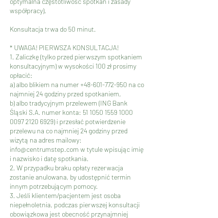
optymalna częstotliwość spotkań i zasady
współpracy).
Konsultacja trwa do 50 minut.
* UWAGA! PIERWSZA KONSULTACJA!
1. Zaliczkę (tylko przed pierwszym spotkaniem
konsultacyjnym) w wysokości 100 zł prosimy
opłacić:
a) albo blikiem na numer +48-601-772-950 na co
najmniej 24 godziny przed spotkaniem,
b) albo tradycyjnym przelewem (ING Bank
Śląski S.A. numer konta: 51 1050 1559 1000
0097 2120 6929) i przesłać potwierdzenie
przelewu na co najmniej 24 godziny przed
wizytą na adres mailowy:
info@centrumstep.com w tytule wpisując imię
i nazwisko i datę spotkania.
2. W przypadku braku opłaty rezerwacja
zostanie anulowana, by udostępnić termin
innym potrzebującym pomocy.
3. Jeśli klientem/pacjentem jest osoba
niepełnoletnia, podczas pierwszej konsultacji
obowiązkowa jest obecność przynajmniej