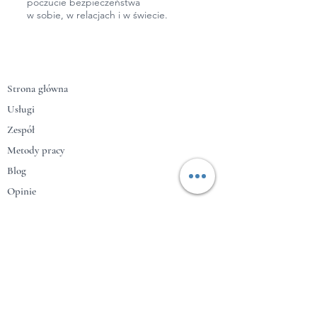
poczucie bezpieczeństwa
w sobie, w relacjach
i w świecie.
Strona główna
Usługi
Zespół
Metody pracy
Blog
Opinie
Kontakt
Umów konsultację
+ 48 601 772 950
info@centrumstep.com​
Deptak Bogusława X 9/4