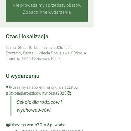
Nie prowadzimy sprzedaży biletów
Zobacz inne wydarzenia
Czas i lokalizacja
15 mar 2025, 10:00 – 17 maj 2025, 13:15
Szczecin, Deptak, Księcia Bogusława X 9/lok. 4
(I piętro, 70-440 Szczecin, Polska
O wydarzeniu
📢Ruszamy z naborem na cykl warsztatów 
#Szkoładlarodziców
#wiosna2025
 🥰
Szkoła dla rodziców i 
wychowawców
😍Dlaczego warto? Oto 3 powody:
👉 ponieważ nikt nie uczy nas bycia 