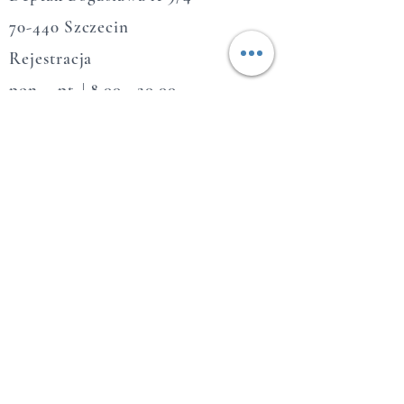
70-440 Szczecin​
Rejestracja
pon. - pt. |
8.00 - 20.00