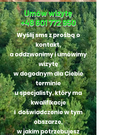
Umów wizytę
+48 601 772 950
Wyślij sms z prośbą o
kontakt,
a oddzwonimy i umówimy
wizytę
w dogodnym dla Ciebie
terminie
u specjalisty, który ma
kwalifikacje
i doświadczenie w tym
obszarze,
w jakim potrzebujesz