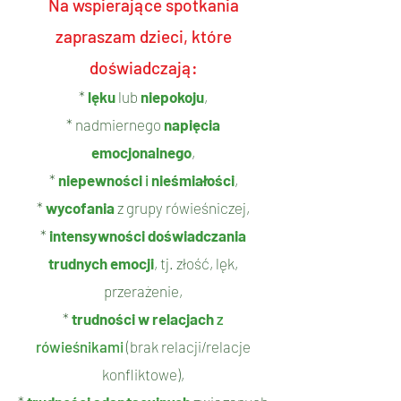
Na wspierające spotkania
zapraszam dzieci, które
doświadczają:
*
lęku
lub
niepokoju
,
* nadmiernego
napięcia
emocjonalnego
,
*
niepewności
i
nieśmiałości
,
*
wycofania
z grupy rówieśniczej,
*
intensywności doświadczania
trudnych emocji
, tj. złość, lęk,
przerażenie,
*
trudności w relacjach
z
rówieśnikami
(brak relacji/relacje
konfliktowe),