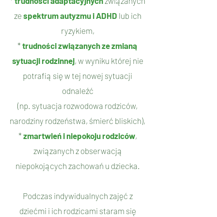
*
trudności adaptacyjnych
związanych
ze
spektrum autyzmu i ADHD
lub ich
ryzykiem,
*
trudności związanych ze zmianą
sytuacji rodzinnej
,
w wyniku której nie
potrafią się
w tej nowej sytuacji
odnaleźć
(np. sytuacja rozwodowa rodziców,
narodziny rodzeństwa,
śmierć bliskich),
*
zmartwień i niepokoju rodziców
,
związanych
z obserwacją
niepokojących
zachowań u dziecka.
Podczas indywidualnych zajęć z
dziećmi i ich rodzicami staram się