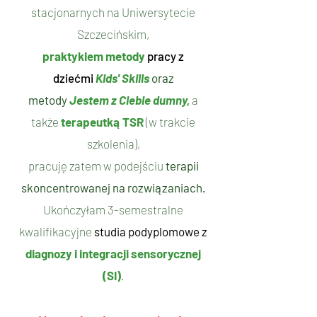
stacjonarnych na Uniwersytecie
Szczecińskim,
praktykiem metody
pracy z
dziećmi
Kids' Skills
oraz
metody
Jestem z Ciebie dumny,
a
także
terapeutką TSR
(w trakcie
szkolenia),
pracuję zatem w podejściu
terapii
skoncentrowanej na rozwiązaniach.
Ukończyłam
3-semestralne
kwalifikacyjne
studia podyplomowe z
diagnozy i integracji sensorycznej
(SI)
.